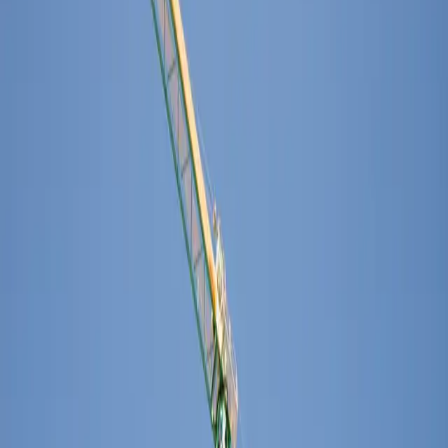
In 6 maanden meer projectaanvragen
door betere vindbaarheid en conversie.
Binnenkort ontdek je op onze website hoe we dat doen.
Kun je niet wachten? Neem dan contact op!
Bel ons
Stuur een mail